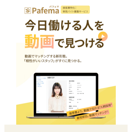
コ
ナ
ン
ビ
テ
ゲ
ン
ー
ツ
シ
へ
ョ
ス
ン
キ
に
ッ
移
プ
動