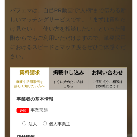
パフェマは、自己PR動画で“人柄”まで伝わる新
しいマッチングサービスです。「まずは資料だ
け見たい」「使い方を相談したい」といった段
階からでもご利用いただけますので、単発採用
におけるスピードとマッチ度をぜひご体感くだ
さい。
資料請求
掲載申し込み
お問い合わせ
概要や活用事例を
すぐに始めたい方は
ご不明点やご相談は
詳しく知りたい方へ
こちら
お気軽にどうぞ
事業者の基本情報
事業形態
必須
法人
個人事業主